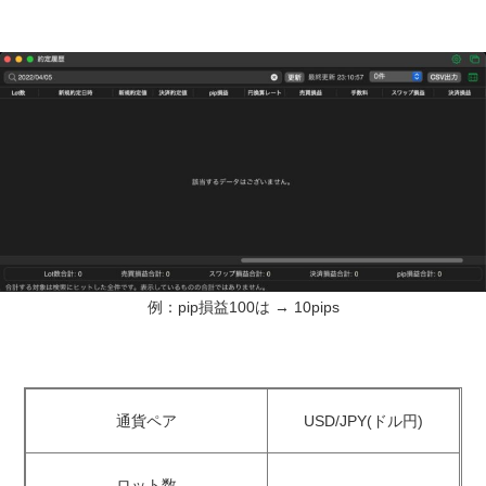
例：pip損益100は → 10pips
通貨ペア
USD/JPY(ドル円)
ロット数
–