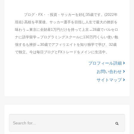
ブログ・FX・・投資・サッカーを好む35歳です。(2022年
現在) 高校を卒業後、サッカー選手を目指し人生で最大の挫折を
味わう→東京に全財産1万円だけを持って上京→28歳でバルセロ
ナに語学留学→プログラミングスクールに130万円くらい使い勉
強するも挫折→30歳でアフィリエイトを知り独学で学び、32歳
で独立。今は毎日ブログとFXトレードをメインに生活中。
プロフィール詳細
お問い合わせ
サイトマップ