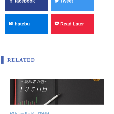
facebook
Tweet
hatebu
Read Later
RELATED
FXトレード日記：135日目...