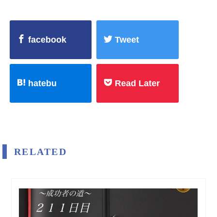
facebook
Tweet
hatebu
Read Later
RELATED