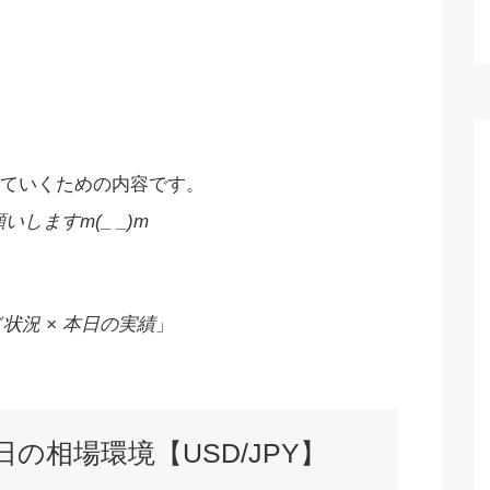
ていくための内容です。
しますm(_ _)m
状況 × 本日の実績
」
本日の相場環境【USD/JPY】