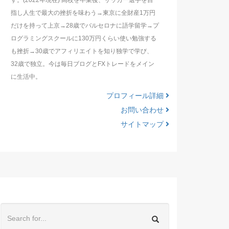
す。(2022年現在) 高校を卒業後、サッカー選手を目
指し人生で最大の挫折を味わう→東京に全財産1万円
だけを持って上京→28歳でバルセロナに語学留学→プ
ログラミングスクールに130万円くらい使い勉強する
も挫折→30歳でアフィリエイトを知り独学で学び、
32歳で独立。今は毎日ブログとFXトレードをメイン
に生活中。
プロフィール詳細
お問い合わせ
サイトマップ