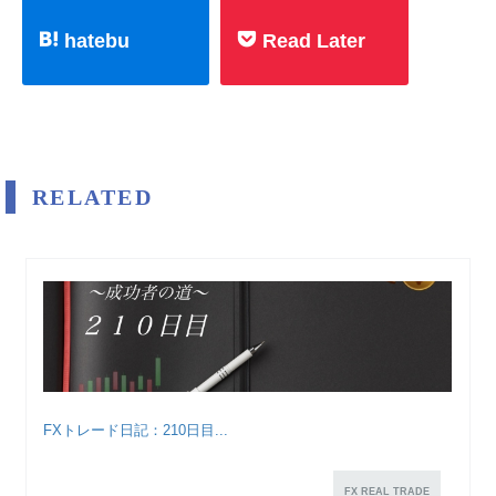
hatebu
Read Later
RELATED
FXトレード日記：210日目...
FX REAL TRADE