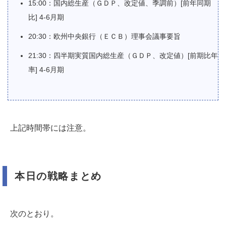
15:00：国内総生産（ＧＤＰ、改定値、季調前）[前年同期
比] 4-6月期
20:30：欧州中央銀行（ＥＣＢ）理事会議事要旨
21:30：四半期実質国内総生産（ＧＤＰ、改定値）[前期比年
率] 4-6月期
上記時間帯には注意。
本日の戦略まとめ
次のとおり。