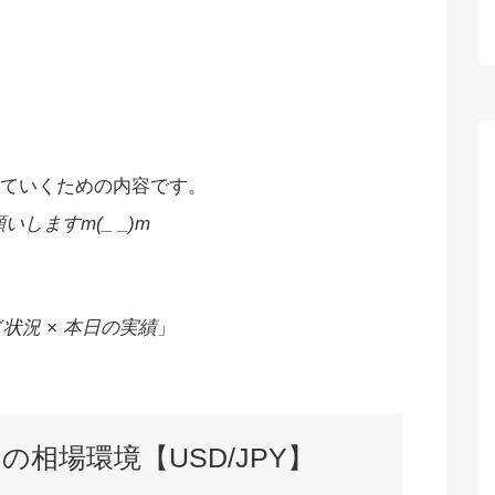
ていくための内容です。
しますm(_ _)m
状況 × 本日の実績
」
日の相場環境【USD/JPY】