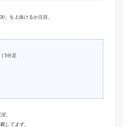
.600」を上抜けるか注目。
 | 5分足
状況。
載してます。