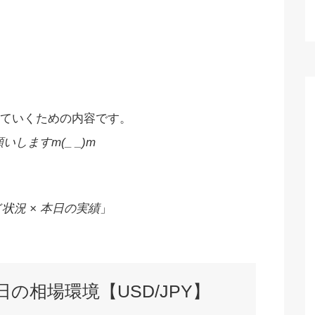
ていくための内容です。
しますm(_ _)m
状況 × 本日の実績
」
本日の相場環境【USD/JPY】