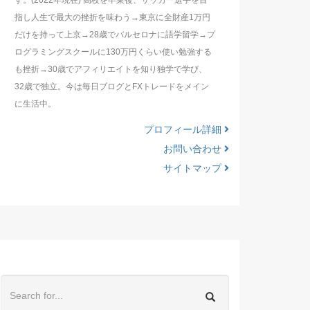
す。(2022年現在) 高校を卒業後、サッカー選手を目
指し人生で最大の挫折を味わう→東京に全財産1万円
だけを持って上京→28歳でバルセロナに語学留学→プ
ログラミングスクールに130万円くらい使い勉強する
も挫折→30歳でアフィリエイトを知り独学で学び、
32歳で独立。今は毎日ブログとFXトレードをメイン
に生活中。
プロフィール詳細
お問い合わせ
サイトマップ