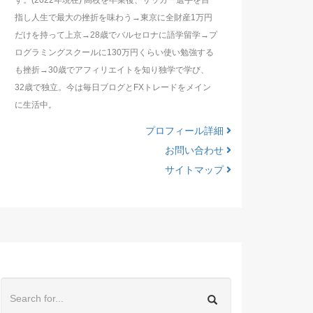
す。(2022年現在) 高校を卒業後、サッカー選手を目
指し人生で最大の挫折を味わう→東京に全財産1万円
だけを持って上京→28歳でバルセロナに語学留学→プ
ログラミングスクールに130万円くらい使い勉強する
も挫折→30歳でアフィリエイトを知り独学で学び、
32歳で独立。今は毎日ブログとFXトレードをメイン
に生活中。
プロフィール詳細
お問い合わせ
サイトマップ