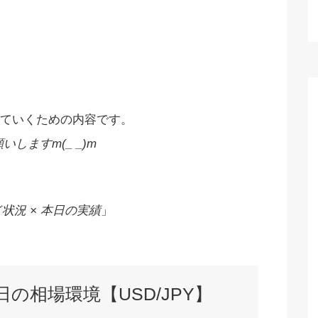
ていくための内容です。
しますm(_ _)m
状況 × 本日の実績
」
本日の相場環境【USD/JPY】