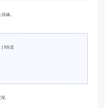
り上目線。
 | 5分足
状況。