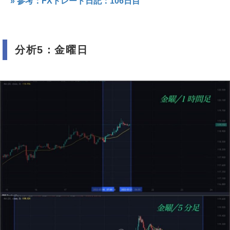
» 参考：FXトレード日記：106日目
分析5：金曜日