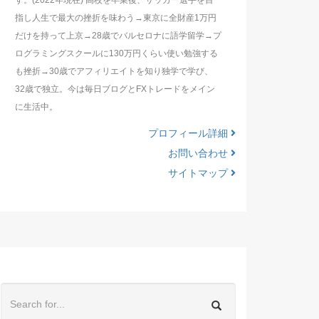
す。(2022年現在) 高校を卒業後、サッカー選手を目
指し人生で最大の挫折を味わう→東京に全財産1万円
だけを持って上京→28歳でバルセロナに語学留学→プ
ログラミングスクールに130万円くらい使い勉強する
も挫折→30歳でアフィリエイトを知り独学で学び、
32歳で独立。今は毎日ブログとFXトレードをメイン
に生活中。
プロフィール詳細
お問い合わせ
サイトマップ