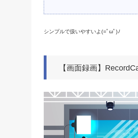
シンプルで扱いやすいよ(=ﾟωﾟ)ﾉ
【画面録画】RecordC