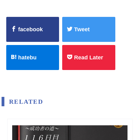
facebook
Tweet
hatebu
Read Later
RELATED