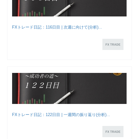
FXトレード日記：116日目 | 次週に向けて(分析)...
FX TRADE
FXトレード日記：122日目 | 一週間の振り返り(分析)...
FX TRADE