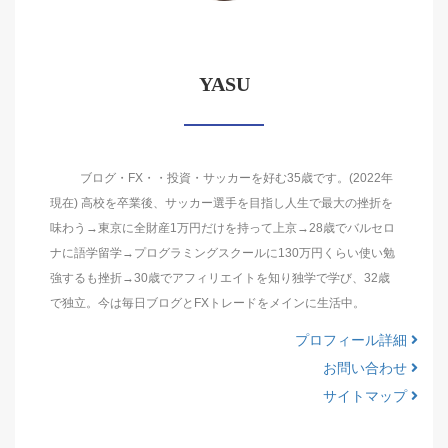
YASU
ブログ・FX・・投資・サッカーを好む35歳です。(2022年
現在) 高校を卒業後、サッカー選手を目指し人生で最大の挫折を
味わう→東京に全財産1万円だけを持って上京→28歳でバルセロ
ナに語学留学→プログラミングスクールに130万円くらい使い勉
強するも挫折→30歳でアフィリエイトを知り独学で学び、32歳
で独立。今は毎日ブログとFXトレードをメインに生活中。
プロフィール詳細
お問い合わせ
サイトマップ