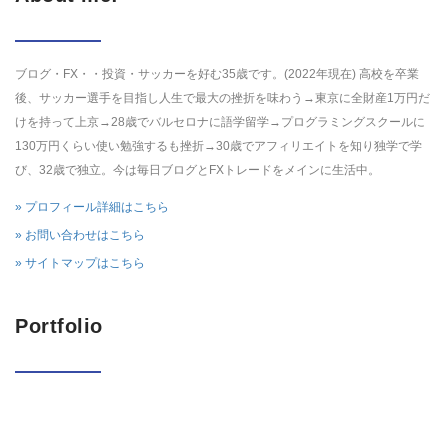
ブログ・FX・・投資・サッカーを好む35歳です。(2022年現在) 高校を卒業
後、サッカー選手を目指し人生で最大の挫折を味わう→東京に全財産1万円だ
けを持って上京→28歳でバルセロナに語学留学→プログラミングスクールに
130万円くらい使い勉強するも挫折→30歳でアフィリエイトを知り独学で学
び、32歳で独立。今は毎日ブログとFXトレードをメインに生活中。
» プロフィール詳細はこちら
» お問い合わせはこちら
» サイトマップはこちら
Portfolio