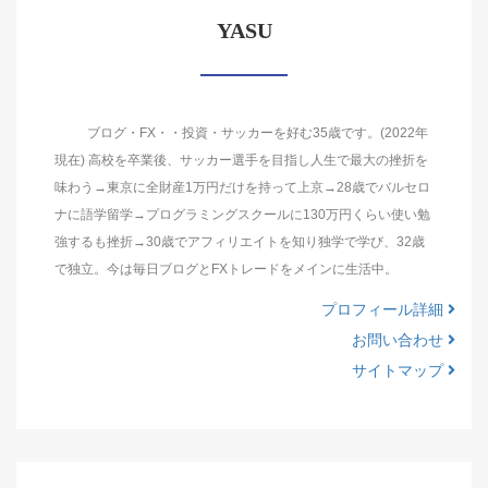
YASU
ブログ・FX・・投資・サッカーを好む35歳です。(2022年
現在) 高校を卒業後、サッカー選手を目指し人生で最大の挫折を
味わう→東京に全財産1万円だけを持って上京→28歳でバルセロ
ナに語学留学→プログラミングスクールに130万円くらい使い勉
強するも挫折→30歳でアフィリエイトを知り独学で学び、32歳
で独立。今は毎日ブログとFXトレードをメインに生活中。
プロフィール詳細
お問い合わせ
サイトマップ