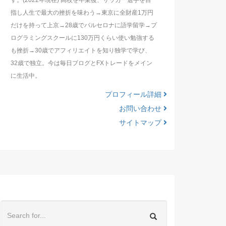
す。(2022年現在) 高校を卒業後、サッカー選手を目
指し人生で最大の挫折を味わう→東京に全財産1万円
だけを持って上京→28歳でバルセロナに語学留学→プ
ログラミングスクールに130万円くらい使い勉強する
も挫折→30歳でアフィリエイトを知り独学で学び、
32歳で独立。今は毎日ブログとFXトレードをメイン
に生活中。
プロフィール詳細
お問い合わせ
サイトマップ