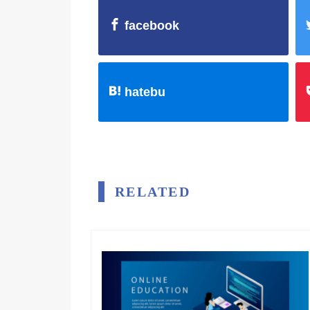
facebook
hatebu
RELATED