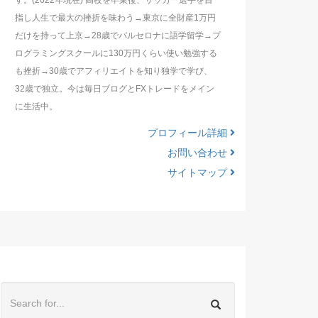
す。(2022年現在) 高校を卒業後、サッカー選手を目
指し人生で最大の挫折を味わう→東京に全財産1万円
だけを持って上京→28歳でバルセロナに語学留学→プ
ログラミングスクールに130万円くらい使い勉強する
も挫折→30歳でアフィリエイトを知り独学で学び、
32歳で独立。今は毎日ブログとFXトレードをメイン
に生活中。
プロフィール詳細
お問い合わせ
サイトマップ