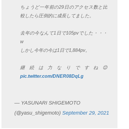
ちょうど一年前の29日のアクセス数と比
較したら圧倒的に成長してました。
去年の今なんて1日で105pvでした・・・
w
しかし今年の今は1日で1,884pv。
継続は力なりですね😌
pic.twitter.com/DNER08DqLg
— YASUNARI SHIGEMOTO
(@yasu_shigemoto)
September 29, 2021