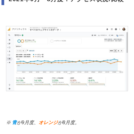
※
青
が9月度、
オレンジ
が8月度。