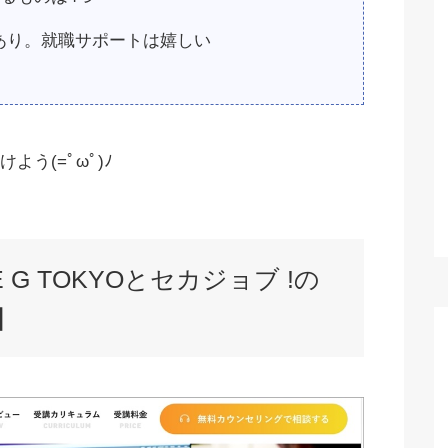
あり。就職サポートは嬉しい
う(=ﾟωﾟ)ﾉ
 G TOKYOとセカジョブ !の
】