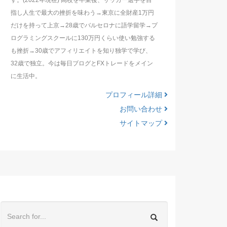
す。(2022年現在) 高校を卒業後、サッカー選手を目
指し人生で最大の挫折を味わう→東京に全財産1万円
だけを持って上京→28歳でバルセロナに語学留学→プ
ログラミングスクールに130万円くらい使い勉強する
も挫折→30歳でアフィリエイトを知り独学で学び、
32歳で独立。今は毎日ブログとFXトレードをメイン
に生活中。
プロフィール詳細
お問い合わせ
サイトマップ