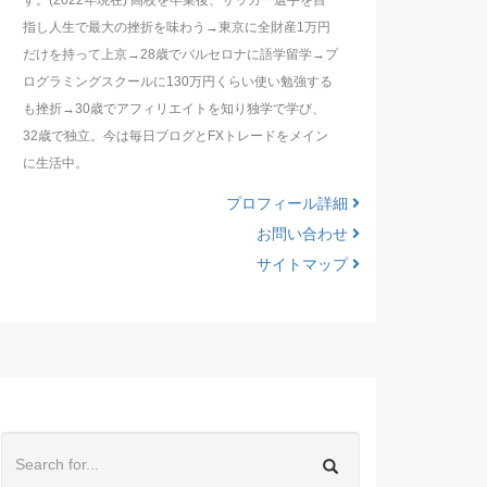
す。(2022年現在) 高校を卒業後、サッカー選手を目
指し人生で最大の挫折を味わう→東京に全財産1万円
だけを持って上京→28歳でバルセロナに語学留学→プ
ログラミングスクールに130万円くらい使い勉強する
も挫折→30歳でアフィリエイトを知り独学で学び、
32歳で独立。今は毎日ブログとFXトレードをメイン
に生活中。
プロフィール詳細
お問い合わせ
サイトマップ