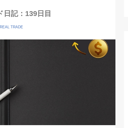
ド日記：139日目
 REAL TRADE