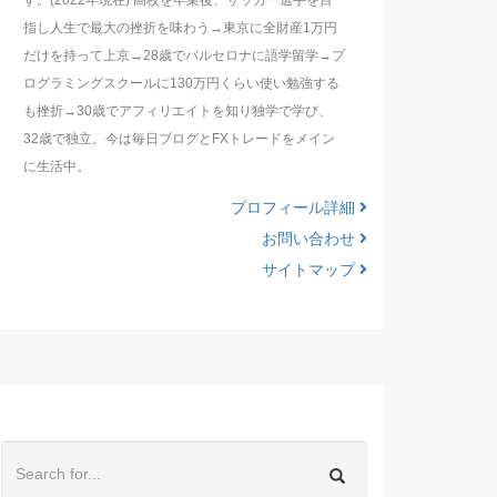
す。(2022年現在) 高校を卒業後、サッカー選手を目
指し人生で最大の挫折を味わう→東京に全財産1万円
だけを持って上京→28歳でバルセロナに語学留学→プ
ログラミングスクールに130万円くらい使い勉強する
も挫折→30歳でアフィリエイトを知り独学で学び、
32歳で独立。今は毎日ブログとFXトレードをメイン
に生活中。
プロフィール詳細
お問い合わせ
サイトマップ