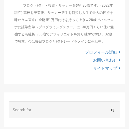
ブログ・FX・・投資・サッカーを好む35歳です。(2022年
現在) 高校を卒業後、サッカー選手を目指し人生で最大の挫折を
味わう→東京に全財産1万円だけを持って上京→28歳でバルセロ
ナに語学留学→プログラミングスクールに130万円くらい使い勉
強するも挫折→30歳でアフィリエイトを知り独学で学び、32歳
で独立。今は毎日ブログとFXトレードをメインに生活中。
プロフィール詳細
お問い合わせ
サイトマップ