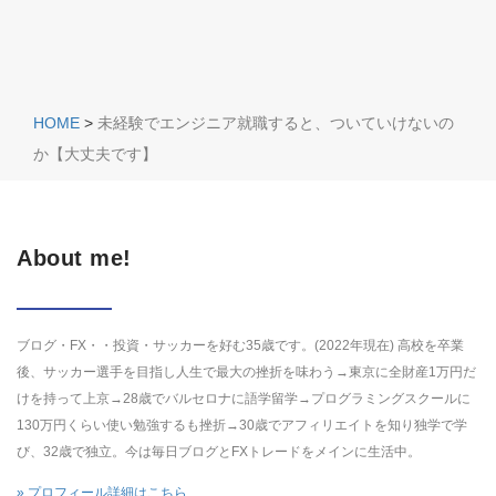
HOME
>
未経験でエンジニア就職すると、ついていけないの
か【大丈夫です】
About me!
ブログ・FX・・投資・サッカーを好む35歳です。(2022年現在) 高校を卒業
後、サッカー選手を目指し人生で最大の挫折を味わう→東京に全財産1万円だ
けを持って上京→28歳でバルセロナに語学留学→プログラミングスクールに
130万円くらい使い勉強するも挫折→30歳でアフィリエイトを知り独学で学
び、32歳で独立。今は毎日ブログとFXトレードをメインに生活中。
» プロフィール詳細はこちら