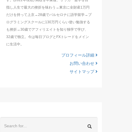
す。(2022年現在) 高校を卒業後、サッカー選手を目
指し人生で最大の挫折を味わう→東京に全財産1万円
だけを持って上京→28歳でバルセロナに語学留学→プ
ログラミングスクールに130万円くらい使い勉強する
も挫折→30歳でアフィリエイトを知り独学で学び、
32歳で独立。今は毎日ブログとFXトレードをメイン
に生活中。
プロフィール詳細
お問い合わせ
サイトマップ