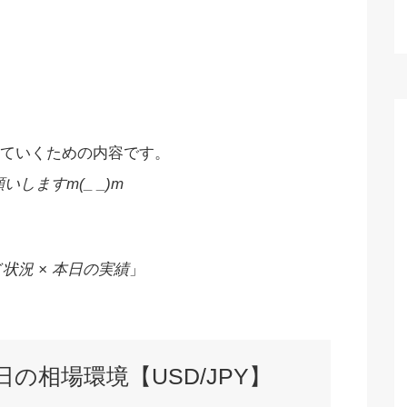
ていくための内容です。
しますm(_ _)m
状況 × 本日の実績
」
本日の相場環境【USD/JPY】