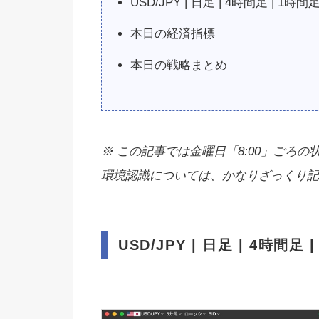
USD/JPY | 日足 | 4時間足 | 1時間足
本日の経済指標
本日の戦略まとめ
※ この記事では金曜日「8:00」ごろの
環境認識については、かなりざっくり記
USD/JPY | 日足 | 4時間足 