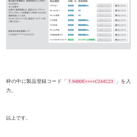
枠の中に製品登録コード「
」を入
T-94B0E××××C244C23
力。
以上です。