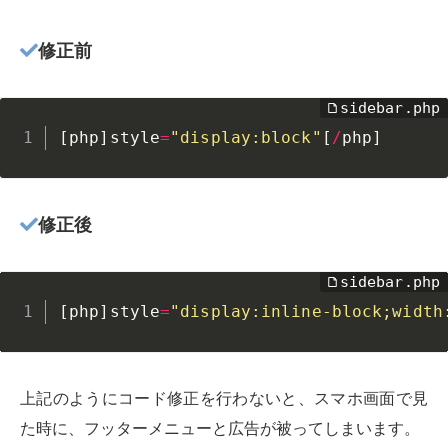
修正前
[
php
]
style
=
"display:block"
[
/
php
]
修正後
[
php
]
style
=
"display:inline-block;width
上記のようにコード修正を行わないと、スマホ画面で見
た時に、フッターメニューと広告が被ってしまいます。