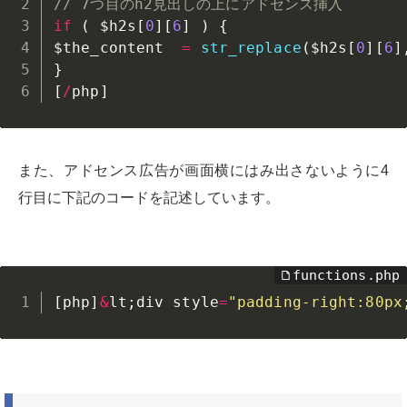
// 7つ目のh2見出しの上にアドセンス挿入
if
(
$h2s
[
0
]
[
6
]
)
{
$the_content
=
str_replace
(
$h2s
[
0
]
[
6
]
}
[
/
php
]
また、アドセンス広告が画面横にはみ出さないように4
行目に下記のコードを記述しています。
[
php
]
&
lt
;
div style
=
"padding-right:80px