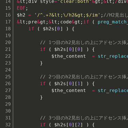
&
lt
;
div style
=
"clear:both"
&
gt
;
&
lt
;
/
div
EOF
;
$h2
=
'/^.+?&lt;\/h2&gt;$/im'
;
//H2見出
&
lt
;
pre
&
gt
;
&
lt
;
code
&
gt
;
if
(
preg_match
if
(
$h2s
[
0
]
)
{
// 1つ目のh2見出しの上にアドセンス挿
if
(
$h2s
[
0
]
[
0
]
)
{
$the_content
=
str_replac
}
// 2つ目のh2見出しの上にアドセンス挿
if
(
$h2s
[
0
]
[
1
]
)
{
$the_content
=
str_replac
}
// 3つ目のh2見出しの上にアドセンス挿
if
(
$h2s
[
0
]
[
2
]
)
{