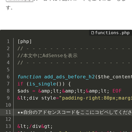
す。
[
php
]
// - - - - - - - - - - - - - - - - - -
//本文中にAdSenseを表示
// - - - - - - - - - - - - - - - - - -
function
add_ads_before_h2
(
$the_conten
if
(
is_single
(
)
)
{
$ads
=
&
amp
;
lt
;
&
amp
;
lt
;
&
amp
;
lt
;
EOF
&
lt
;
div style
=
"padding-right:80px;marg
★★自分のアドセンスコードをここにコピペしてください
&
lt
;
/
div
&
gt
;