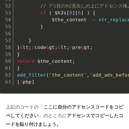
// 7つ目のh2見出しの上にアドセンス挿
if
(
$h2s
[
0
]
[
6
]
)
{
$the_content
=
str_replac
}
}
}
&
lt
;
/
code
&
gt
;
&
lt
;
/
pre
&
gt
;
}
return
$the_content
;
}
add_filter
(
'the_content'
,
'add_ads_befo
[
/
php
]
上記のコードの「
ここに自分のアドセンスコードをコピ
ペしてください
」のところに
アドセンスでコピーしたコ
ードを貼り付けましょう。