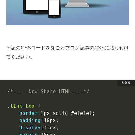
下記のCSSコードを丸ごとブログ記事のCSSに貼り付け
てください。
/*-----New Share HTML----*/
.link-box
{
border
:
1px solid #e1e1e1
;
padding
:
10px
;
display
:
flex
;
margin
:
30px
;