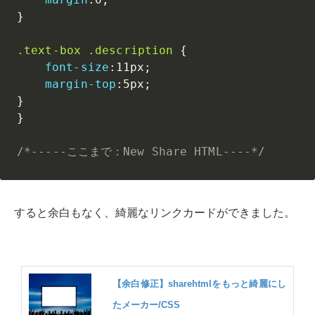
}
.text-box .description
{
font-size
:
11px
;
margin-top
:
5px
;
}
}
/*-----ここまで：New Share HTML----*/
すると余白もなく、綺麗なリンクカードができました。
【余白修正】sharehtmlをもっと綺麗にし
たメーカー/CSS