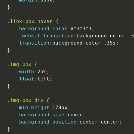
}
.link-box:hover
{
background-color
:
#f3f3f3
;
-webkit-transition
:
background-color .3
transition
:
background-color .35s
;
}
.img-box
{
width
:
25%
;
float
:
left
;
}
.img-box div
{
min-height
:
170px
;
background-size
:
cover
;
background-position
:
center center
;
}