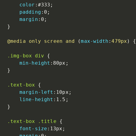
color
:
#333
;
padding
:
0
;
margin
:
0
;
}
@media
 only screen and 
(
max-width
:
479px
)
.img-box div
{
min-height
:
80px
;
}
.text-box
{
margin-left
:
10px
;
line-height
:
1.5
;
}
.text-box .title
{
font-size
:
13px
;
margin
:
0
;