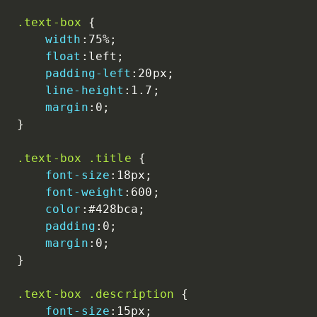
.text-box
{
width
:
75%
;
float
:
left
;
padding-left
:
20px
;
line-height
:
1.7
;
margin
:
0
;
}
.text-box .title
{
font-size
:
18px
;
font-weight
:
600
;
color
:
#428bca
;
padding
:
0
;
margin
:
0
;
}
.text-box .description
{
font-size
:
15px
;