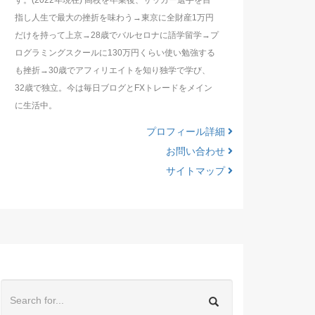
す。(2022年現在) 高校を卒業後、サッカー選手を目
指し人生で最大の挫折を味わう→東京に全財産1万円
だけを持って上京→28歳でバルセロナに語学留学→プ
ログラミングスクールに130万円くらい使い勉強する
も挫折→30歳でアフィリエイトを知り独学で学び、
32歳で独立。今は毎日ブログとFXトレードをメイン
に生活中。
プロフィール詳細
お問い合わせ
サイトマップ