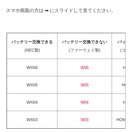
スマホ画面の方は ➡︎ にスライドして見てください。
バッテリー交換できる
バッテリー交換できない
バッテ
(NEC製)
(ファーウェイ製)
(コン
WX06
HOM
W06
WX05
HOME
W05
WX04
HOM
W04
WX03
HOME L
W03