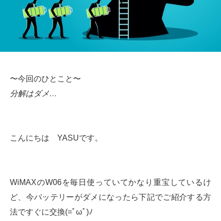
〜今回のひとこと〜
分解はダメ…
こんにちは YASUです。
WiMAXのW06を毎日使っていてかなり重宝しているけ
ど、今バッテリーがダメになったら下記でご紹介する方
法ですぐに交換(=ﾟωﾟ)ﾉ