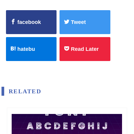
facebook
Tweet
hatebu
Read Later
RELATED