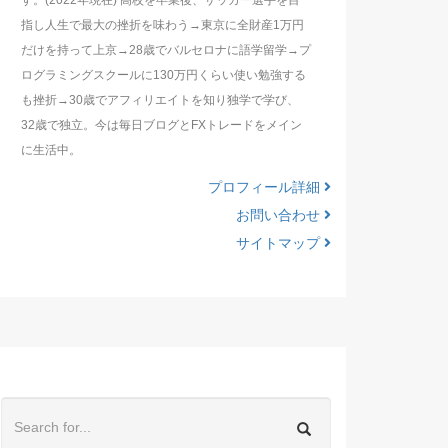
す。(2022年現在) 高校を卒業後、サッカー選手を目
指し人生で最大の挫折を味わう→東京に全財産1万円
だけを持って上京→28歳でバルセロナに語学留学→プ
ログラミングスクールに130万円くらい使い勉強する
も挫折→30歳でアフィリエイトを知り独学で学び、
32歳で独立。今は毎日ブログとFXトレードをメイン
に生活中。
プロフィール詳細
お問い合わせ
サイトマップ