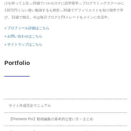
けを持って上京→28歳でバルセロナに語学留学→プログラミングスクールに
130万円くらい使い勉強するも挫折→30歳でアフィリエイトを知り独学で学
び、32歳で独立。今は毎日ブログとFXトレードをメインに生活中。
» プロフィール詳細はこちら
» お問い合わせはこちら
» サイトマップはこちら
Portfolio
サイト作成完全マニュアル
【Premiere Pro】動画編集の基本的な使い方 – まとめ