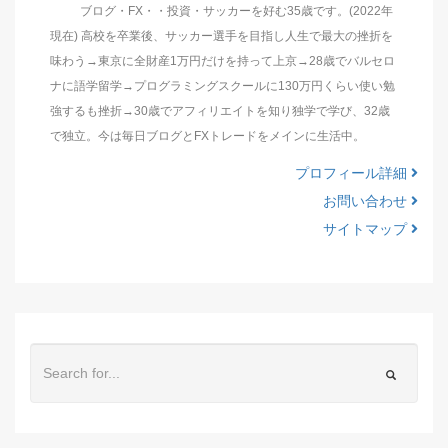
ブログ・FX・・投資・サッカーを好む35歳です。(2022年
現在) 高校を卒業後、サッカー選手を目指し人生で最大の挫折を
味わう→東京に全財産1万円だけを持って上京→28歳でバルセロ
ナに語学留学→プログラミングスクールに130万円くらい使い勉
強するも挫折→30歳でアフィリエイトを知り独学で学び、32歳
で独立。今は毎日ブログとFXトレードをメインに生活中。
プロフィール詳細
お問い合わせ
サイトマップ