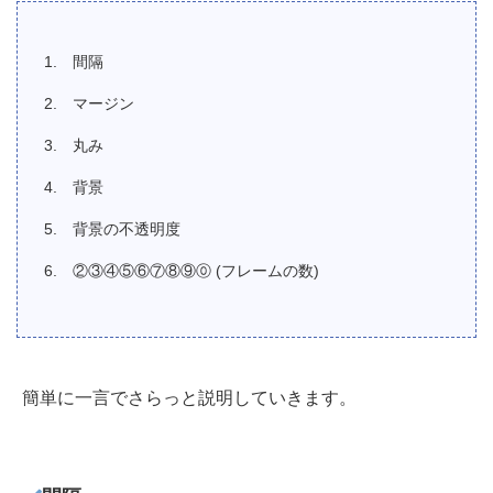
間隔
マージン
丸み
背景
背景の不透明度
②③④⑤⑥⑦⑧⑨⓪ (フレームの数)
簡単に一言でさらっと説明していきます。