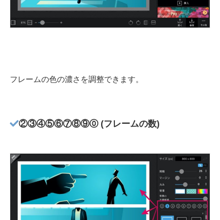
フレームの色の濃さを調整できます。
②③④⑤⑥⑦⑧⑨⓪
(フレームの数)